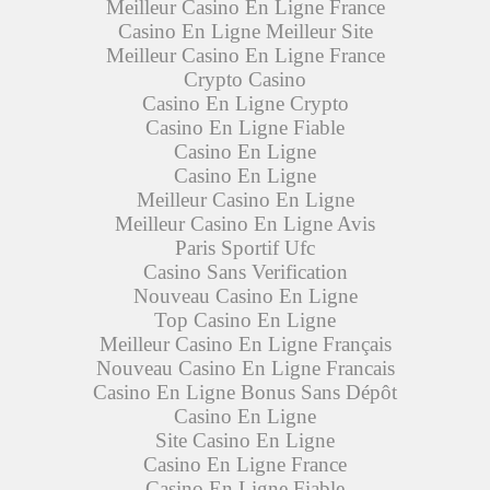
Meilleur Casino En Ligne France
Casino En Ligne Meilleur Site
Meilleur Casino En Ligne France
Crypto Casino
Casino En Ligne Crypto
Casino En Ligne Fiable
Casino En Ligne
Casino En Ligne
Meilleur Casino En Ligne
Meilleur Casino En Ligne Avis
Paris Sportif Ufc
Casino Sans Verification
Nouveau Casino En Ligne
Top Casino En Ligne
Meilleur Casino En Ligne Français
Nouveau Casino En Ligne Francais
Casino En Ligne Bonus Sans Dépôt
Casino En Ligne
Site Casino En Ligne
Casino En Ligne France
Casino En Ligne Fiable