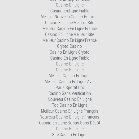
Casino En Ligne
Casino En Ligne Fiable
Meilleur Nouveau Casino En Ligne
Casino En Ligne Meilleur Site
Meilleur Casino En Ligne France
Casino En Ligne Meilleur Site
Meilleur Casino En Ligne France
Crypto Casino
Casino En Ligne Crypto
Casino En Ligne Fiable
Casino En Ligne
Casino En Ligne
Meilleur Casino En Ligne
Meilleur Casino En Ligne Avis
Paris Sportif Ufc
Casino Sans Verification
Nouveau Casino En Ligne
Top Casino En Ligne
Meilleur Casino En Ligne Français
Nouveau Casino En Ligne Francais
Casino En Ligne Bonus Sans Dépôt
Casino En Ligne
Site Casino En Ligne