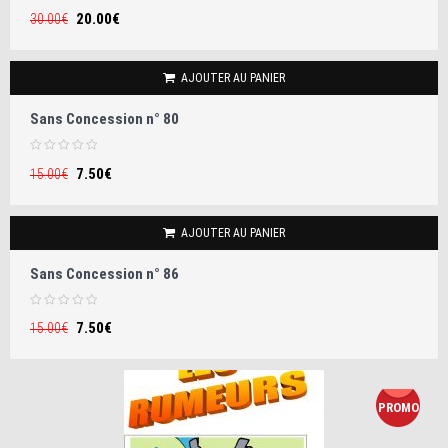
20.00
€
30.00
€
AJOUTER AU PANIER
PROMO
Sans Concession n° 80
7.50
€
15.00
€
AJOUTER AU PANIER
PROMO
Sans Concession n° 86
7.50
€
15.00
€
PROMO