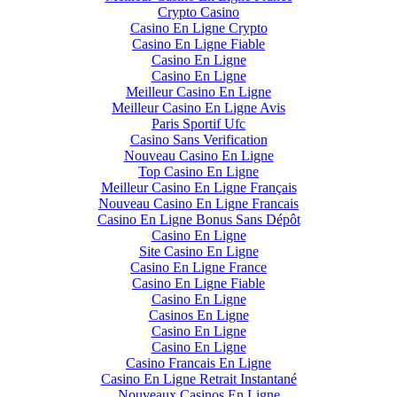
Crypto Casino
Casino En Ligne Crypto
Casino En Ligne Fiable
Casino En Ligne
Casino En Ligne
Meilleur Casino En Ligne
Meilleur Casino En Ligne Avis
Paris Sportif Ufc
Casino Sans Verification
Nouveau Casino En Ligne
Top Casino En Ligne
Meilleur Casino En Ligne Français
Nouveau Casino En Ligne Francais
Casino En Ligne Bonus Sans Dépôt
Casino En Ligne
Site Casino En Ligne
Casino En Ligne France
Casino En Ligne Fiable
Casino En Ligne
Casinos En Ligne
Casino En Ligne
Casino En Ligne
Casino Francais En Ligne
Casino En Ligne Retrait Instantané
Nouveaux Casinos En Ligne