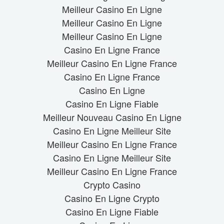
Meilleur Casino En Ligne
Meilleur Casino En Ligne
Meilleur Casino En Ligne
Casino En Ligne France
Meilleur Casino En Ligne France
Casino En Ligne France
Casino En Ligne
Casino En Ligne Fiable
Meilleur Nouveau Casino En Ligne
Casino En Ligne Meilleur Site
Meilleur Casino En Ligne France
Casino En Ligne Meilleur Site
Meilleur Casino En Ligne France
Crypto Casino
Casino En Ligne Crypto
Casino En Ligne Fiable