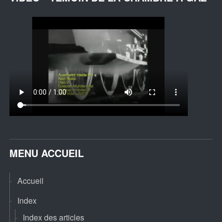
MENU ACCUEIL
Accueil
Index
Index des articles