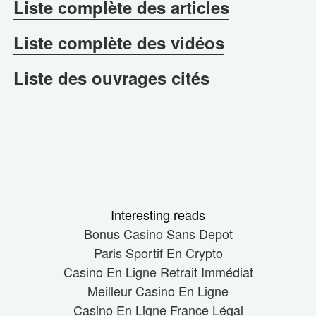
Liste complète des articles
Liste complète des vidéos
Liste des ouvrages cités
Interesting reads
Bonus Casino Sans Depot
Paris Sportif En Crypto
Casino En Ligne Retrait Immédiat
Meilleur Casino En Ligne
Casino En Ligne France Légal