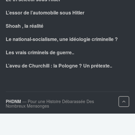
L’essor de l’automobile sous Hitler
Shoah , la réalité
Le national-socialisme, une idéologie criminelle ?
Les vrais criminels de guerre..
L’aveu de Churchill : la Pologne ? Un prétexte..
PHDNM
— Pour une Histoire Débarassée Des
Nombreux Mensonges