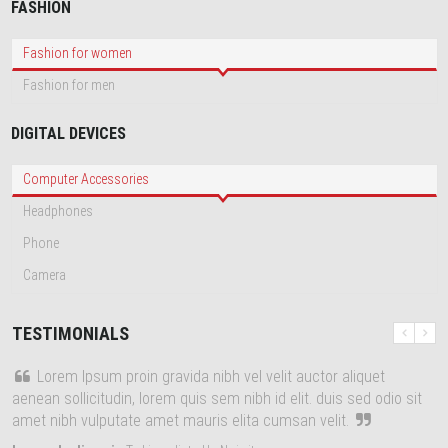
FASHION
Fashion for women
Fashion for men
DIGITAL DEVICES
Computer Accessories
Headphones
Phone
Camera
TESTIMONIALS
lit auctor aliquet
d elit. duis sed odio sit
cumsan velit.