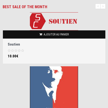
BEST SALE OF THE MONTH
ER
AJOUTER AU PANIER
Pourquoi Hitler était antisémite
10.00
€