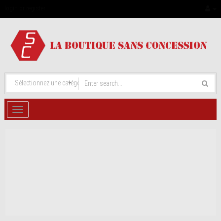
login or register