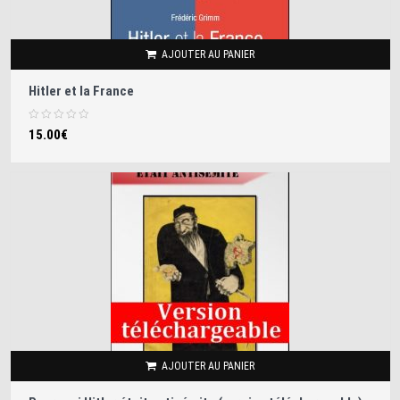
AJOUTER AU PANIER
Hitler et la France
15.00
€
AJOUTER AU PANIER