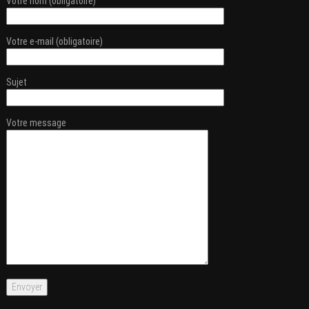
Votre nom (obligatoire)
Votre e-mail (obligatoire)
Sujet
Votre message