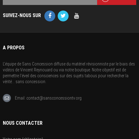
SUIVEZ-NOUS SUR
A PROPOS
L'équipe de Sans Concession diffuse du matériel révisionniste par le biais des
vidéos de Vincent Reynouard ou via notre boutique. Notre objectif est de
permettre l'éveil des consciences sur des sujets tabous pour rechercher la
vérité... sans concession.
Email:
contact@sansconcessiontv.org
NOUS CONTACTER