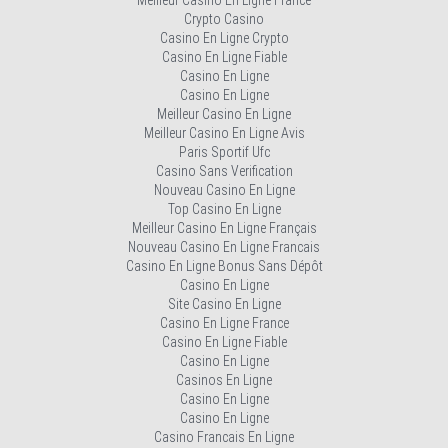
Meilleur Casino En Ligne France
Crypto Casino
Casino En Ligne Crypto
Casino En Ligne Fiable
Casino En Ligne
Casino En Ligne
Meilleur Casino En Ligne
Meilleur Casino En Ligne Avis
Paris Sportif Ufc
Casino Sans Verification
Nouveau Casino En Ligne
Top Casino En Ligne
Meilleur Casino En Ligne Français
Nouveau Casino En Ligne Francais
Casino En Ligne Bonus Sans Dépôt
Casino En Ligne
Site Casino En Ligne
Casino En Ligne France
Casino En Ligne Fiable
Casino En Ligne
Casinos En Ligne
Casino En Ligne
Casino En Ligne
Casino Francais En Ligne