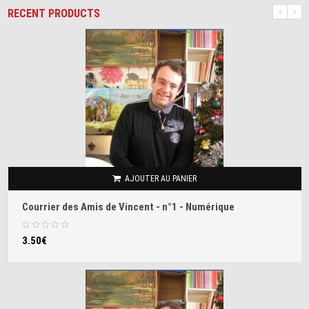
RECENT PRODUCTS
AJOUTER AU PANIER
Courrier des Amis de Vincent - n°1 - Numérique
3.50
€