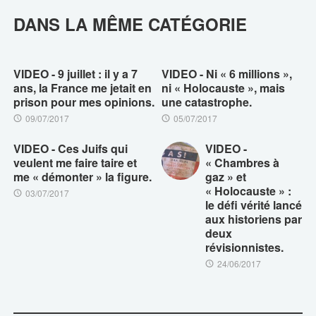
DANS LA MÊME CATÉGORIE
VIDEO - 9 juillet : il y a 7
VIDEO - Ni « 6 millions »,
ans, la France me jetait en
ni « Holocauste », mais
prison pour mes opinions.
une catastrophe.
09/07/2017
05/07/2017
VIDEO - Ces Juifs qui
VIDEO -
veulent me faire taire et
« Chambres à
me « démonter » la figure.
gaz » et
« Holocauste » :
03/07/2017
le défi vérité lancé
aux historiens par
deux
révisionnistes.
24/06/2017