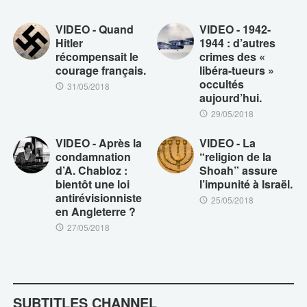
VIDEO - Quand
VIDEO - 1942-
Hitler
1944 : d’autres
récompensait le
crimes des «
courage français.
libéra-tueurs »
occultés
31/05/2018
aujourd’hui.
29/05/2018
VIDEO - Après la
VIDEO - La
condamnation
“religion de la
d’A. Chabloz :
Shoah” assure
bientôt une loi
l’impunité à Israël.
antirévisionniste
25/05/2018
en Angleterre ?
27/05/2018
SUBTITLES CHANNEL