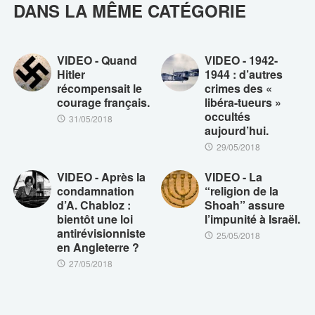
DANS LA MÊME CATÉGORIE
VIDEO - Quand
VIDEO - 1942-
Hitler
1944 : d’autres
récompensait le
crimes des «
courage français.
libéra-tueurs »
occultés
31/05/2018
aujourd’hui.
29/05/2018
VIDEO - Après la
VIDEO - La
condamnation
“religion de la
d’A. Chabloz :
Shoah” assure
bientôt une loi
l’impunité à Israël.
antirévisionniste
25/05/2018
en Angleterre ?
27/05/2018