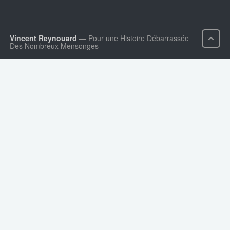
Vincent Reynouard
— Pour une Histoire Débarrassée
Des Nombreux Mensonges