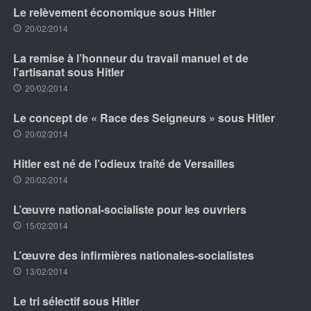
Le relèvement économique sous Hitler
20/02/2014
La remise à l’honneur du travail manuel et de
l’artisanat sous Hitler
20/02/2014
Le concept de « Race des Seigneurs » sous Hitler
20/02/2014
Hitler est né de l’odieux traité de Versailles
20/02/2014
L’œuvre national-socialiste pour les ouvriers
15/02/2014
L’œuvre des infirmières nationales-socialistes
13/02/2014
Le tri sélectif sous Hitler