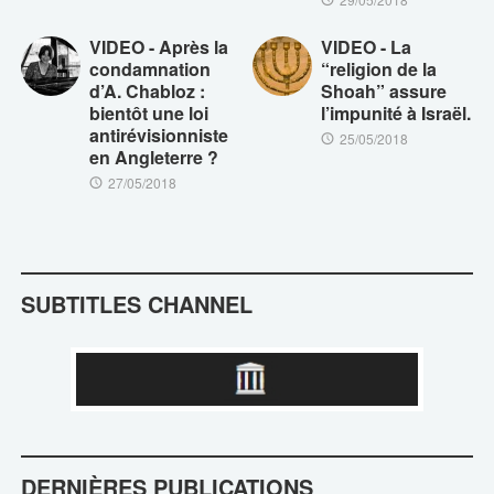
VIDEO - Après la
VIDEO - La
condamnation
“religion de la
d’A. Chabloz :
Shoah” assure
bientôt une loi
l’impunité à Israël.
antirévisionniste
25/05/2018
en Angleterre ?
27/05/2018
SUBTITLES CHANNEL
DERNIÈRES PUBLICATIONS