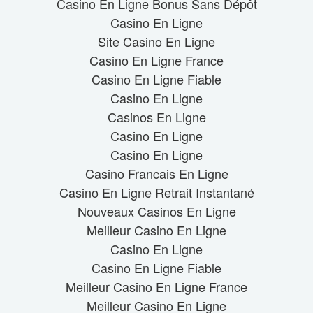
Casino En Ligne Bonus Sans Dépôt
Casino En Ligne
Site Casino En Ligne
Casino En Ligne France
Casino En Ligne Fiable
Casino En Ligne
Casinos En Ligne
Casino En Ligne
Casino En Ligne
Casino Francais En Ligne
Casino En Ligne Retrait Instantané
Nouveaux Casinos En Ligne
Meilleur Casino En Ligne
Casino En Ligne
Casino En Ligne Fiable
Meilleur Casino En Ligne France
Meilleur Casino En Ligne