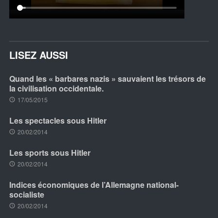
LISEZ AUSSI
Quand les « barbares nazis » sauvaient les trésors de
la civilisation occidentale.
17/05/2015
Les spectacles sous Hitler
20/02/2014
Les sports sous Hitler
20/02/2014
Indices économiques de l’Allemagne national-
socialiste
20/02/2014