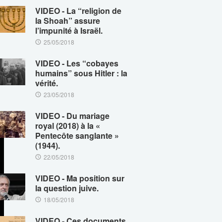
VIDEO - La “religion de
la Shoah” assure
l’impunité à Israël.
25/05/2018
VIDEO - Les “cobayes
humains” sous Hitler : la
vérité.
23/05/2018
VIDEO - Du mariage
royal (2018) à la «
Pentecôte sanglante »
(1944).
22/05/2018
VIDEO - Ma position sur
la question juive.
18/05/2018
VIDEO - Ces documents