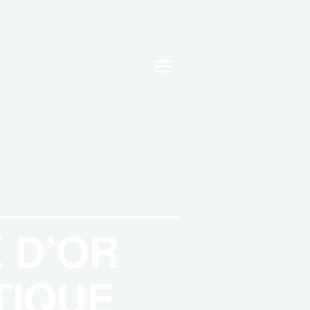
m
 D’OR
TIQUE