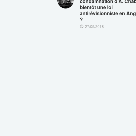
condamnation d’A. Chab
bientôt une loi
antirévisionniste en Ang
?
27/05/2018