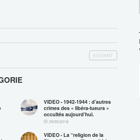
SUIVANT
GORIE
VIDEO - 1942-1944 : d’autres
e
crimes des « libéra-tueurs »
occultés aujourd’hui.
29/05/2018
VIDEO - La “religion de la