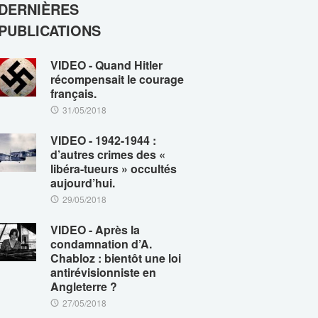
DERNIÈRES
PUBLICATIONS
VIDEO - Quand Hitler
récompensait le courage
français.
31/05/2018
VIDEO - 1942-1944 :
d’autres crimes des «
libéra-tueurs » occultés
aujourd’hui.
29/05/2018
VIDEO - Après la
condamnation d’A.
Chabloz : bientôt une loi
antirévisionniste en
Angleterre ?
27/05/2018