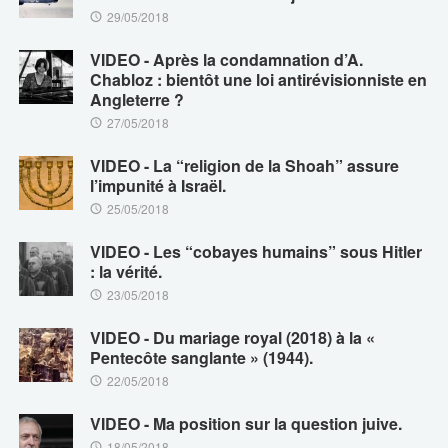
29/05/2018
VIDEO - Après la condamnation d’A.
Chabloz : bientôt une loi antirévisionniste en
Angleterre ?
27/05/2018
VIDEO - La “religion de la Shoah” assure
l’impunité à Israël.
25/05/2018
VIDEO - Les “cobayes humains” sous Hitler
: la vérité.
23/05/2018
VIDEO - Du mariage royal (2018) à la «
Pentecôte sanglante » (1944).
22/05/2018
VIDEO - Ma position sur la question juive.
18/05/2018