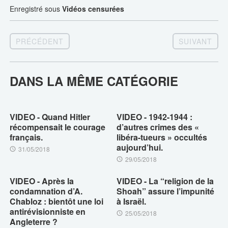
Enregistré sous
Vidéos censurées
PRÉCÉDENT
SUIVANT
DANS LA MÊME CATÉGORIE
VIDEO - Quand Hitler
VIDEO - 1942-1944 :
récompensait le courage
d’autres crimes des «
français.
libéra-tueurs » occultés
aujourd’hui.
31/05/2018
29/05/2018
VIDEO - Après la
VIDEO - La “religion de la
condamnation d’A.
Shoah” assure l’impunité
Chabloz : bientôt une loi
à Israël.
antirévisionniste en
25/05/2018
Angleterre ?