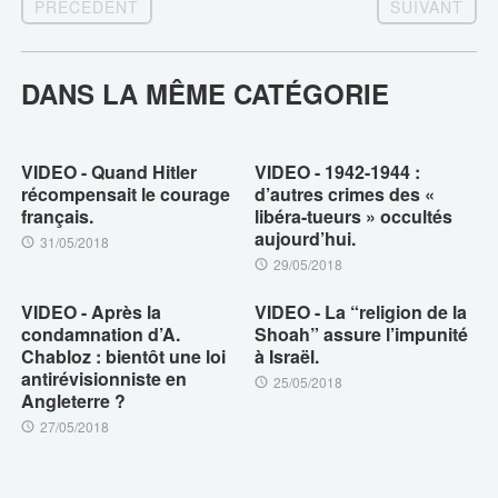
PRÉCÉDENT
SUIVANT
DANS LA MÊME CATÉGORIE
VIDEO - Quand Hitler
VIDEO - 1942-1944 :
récompensait le courage
d’autres crimes des «
français.
libéra-tueurs » occultés
aujourd’hui.
31/05/2018
29/05/2018
VIDEO - Après la
VIDEO - La “religion de la
condamnation d’A.
Shoah” assure l’impunité
Chabloz : bientôt une loi
à Israël.
antirévisionniste en
25/05/2018
Angleterre ?
27/05/2018