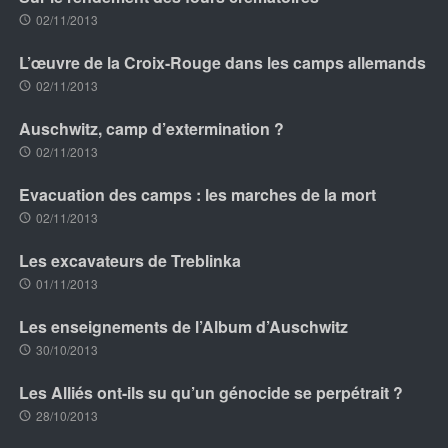
02/11/2013
L’œuvre de la Croix-Rouge dans les camps allemands
02/11/2013
Auschwitz, camp d’extermination ?
02/11/2013
Evacuation des camps : les marches de la mort
02/11/2013
Les excavateurs de Treblinka
01/11/2013
Les enseignements de l’Album d’Auschwitz
30/10/2013
Les Alliés ont-ils su qu’un génocide se perpétrait ?
28/10/2013