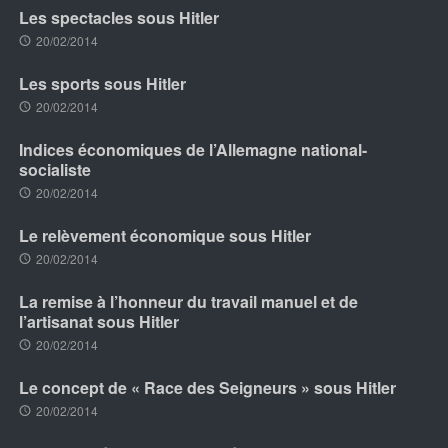
Les spectacles sous Hitler
20/02/2014
Les sports sous Hitler
20/02/2014
Indices économiques de l’Allemagne national-
socialiste
20/02/2014
Le relèvement économique sous Hitler
20/02/2014
La remise à l’honneur du travail manuel et de
l’artisanat sous Hitler
20/02/2014
Le concept de « Race des Seigneurs » sous Hitler
20/02/2014