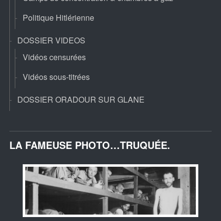
Politique Hitlérienne
DOSSIER VIDEOS
Vidéos censurées
Vidéos sous-titrées
DOSSIER ORADOUR SUR GLANE
LA FAMEUSE PHOTO…TRUQUÉE.