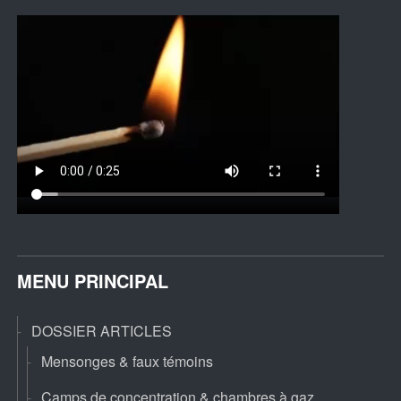
MENU PRINCIPAL
DOSSIER ARTICLES
Mensonges & faux témoins
Camps de concentration & chambres à gaz