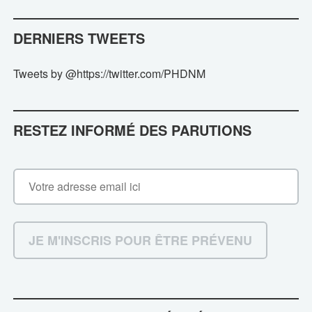
DERNIERS TWEETS
Tweets by @https://twitter.com/PHDNM
RESTEZ INFORMÉ DES PARUTIONS