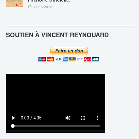
17/05/2018
SOUTIEN À VINCENT REYNOUARD