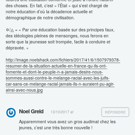
des choses. En fait, c’est « l’État » qui s’est chargé de
notre éducation d’où la décadence actuelle et
démographique de notre civilisation.
✡/◬ = « Par une éducation basée sur des principes faux,
des idéologies pleines de mensonges, nous ferons en
sorte que la jeunesse soit trompée, facile à conduire et
dépravée. »
http://image.noelshack.com/fichiers/2017/41/6/1507979378-
resumer-de-la-situation-actuelle-en-france-qu-ils-ont-
fomente-et-dont-le-peuple-n-a-jamais-desire-nous-
sommes-aussi-contre-le-melange-racial-avec-les-juifs-
car-sans-ce-melange-racial-jamais-ils-n-auraient-pu-agir-
ainsi-avec-nous.jpg
Noel Greld
13/10/2017
at
RÉPONDRE
Apparemment vous avez un gros audimat chez les
jeunes, c’est une très bonne nouvelle !