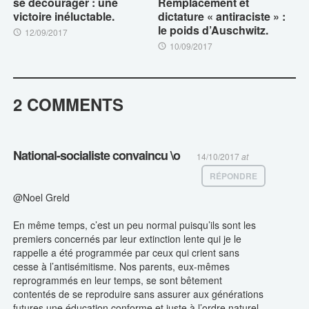
se décourager : une
Remplacement et
victoire inéluctable.
dictature « antiraciste » :
le poids d’Auschwitz.
12/09/2017
10/09/2017
2 COMMENTS
National-socialiste convaincu \o
14/10/2017
at
RÉPONDRE
@Noel Greld
En même temps, c’est un peu normal puisqu’ils sont les
premiers concernés par leur extinction lente qui je le
rappelle a été programmée par ceux qui crient sans
cesse à l’antisémitisme. Nos parents, eux-mêmes
reprogrammés en leur temps, se sont bêtement
contentés de se reproduire sans assurer aux générations
futures une éducation conforme et juste à l’ordre naturel