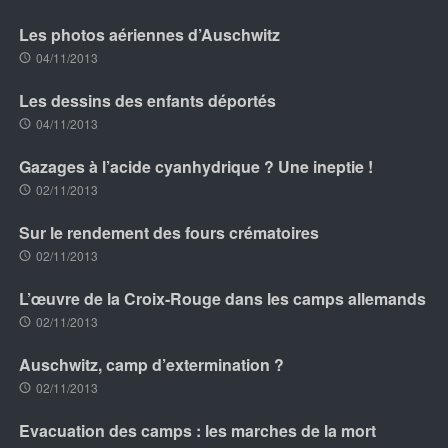
Les photos aériennes d’Auschwitz
04/11/2013
Les dessins des enfants déportés
04/11/2013
Gazages à l’acide cyanhydrique ? Une ineptie !
02/11/2013
Sur le rendement des fours crématoires
02/11/2013
L’œuvre de la Croix-Rouge dans les camps allemands
02/11/2013
Auschwitz, camp d’extermination ?
02/11/2013
Evacuation des camps : les marches de la mort