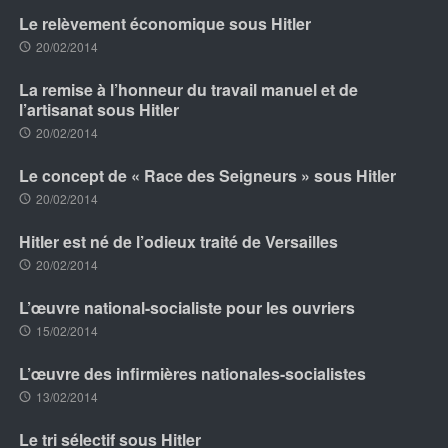
Le relèvement économique sous Hitler
20/02/2014
La remise à l’honneur du travail manuel et de
l’artisanat sous Hitler
20/02/2014
Le concept de « Race des Seigneurs » sous Hitler
20/02/2014
Hitler est né de l’odieux traité de Versailles
20/02/2014
L’œuvre national-socialiste pour les ouvriers
15/02/2014
L’œuvre des infirmières nationales-socialistes
13/02/2014
Le tri sélectif sous Hitler