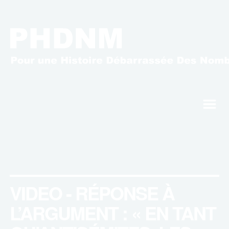
m
VIDEO - RÉPONSE À
L’ARGUMENT : « EN TANT