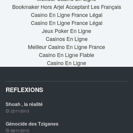
Bookmaker Hors Arjel Acceptant Les Français
Casino En Ligne France Légal
Casino En Ligne France Légal
Jeux Poker En Ligne
Casinos En Ligne
Meilleur Casino En Ligne France
Casino En Ligne Fiable
Casino En Ligne
REFLEXIONS
Shoah , la réalité
22/11/2013
Génocide des Tziganes
06/11/2013