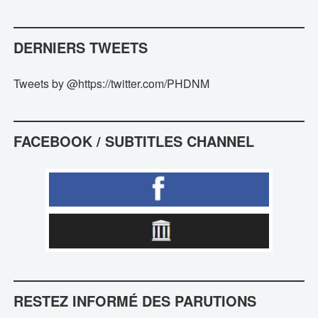
DERNIERS TWEETS
Tweets by @https://twitter.com/PHDNM
FACEBOOK / SUBTITLES CHANNEL
RESTEZ INFORMÉ DES PARUTIONS